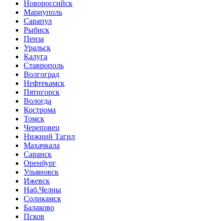
Новороссийск
Мариуполь
Сарапул
Рыбиск
Пенза
Уральск
Калуга
Ставрополь
Волгоград
Нефтекамск
Пятигорск
Вологда
Кострома
Томск
Череповец
Нижний Тагил
Махачкала
Саранск
Оренбург
Ульяновск
Ижевск
Наб.Челны
Соликамск
Балаково
Псков