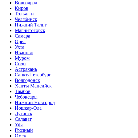
Волгодрад
Киров
Тольятти
Челябинск
Нижний Талиг
Магнитогорск
Самара
Орел
Ухта
Иваново
Муром
Сочи
Астрахань
Санкт-Петербург
Волгодонск
Ханты Мансийск
Тамбов
Чебоксары
Нижний Новгород
Йошкар-Ола
Луганск
Салават
Уфа
Грозный
Омск