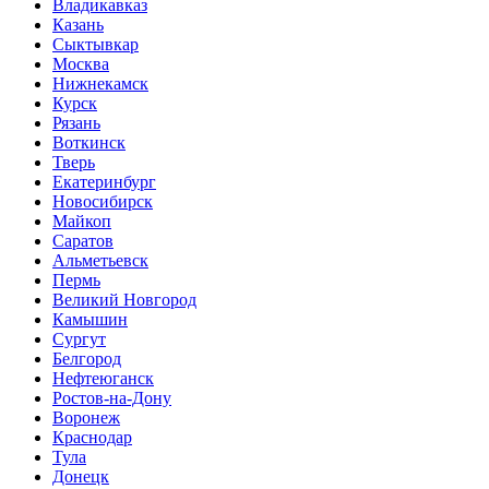
Владикавказ
Казань
Сыктывкар
Москва
Нижнекамск
Курск
Рязань
Воткинск
Тверь
Екатеринбург
Новосибирск
Майкоп
Саратов
Альметьевск
Пермь
Великий Новгород
Камышин
Сургут
Белгород
Нефтеюганск
Ростов-на-Дону
Воронеж
Краснодар
Тула
Донецк