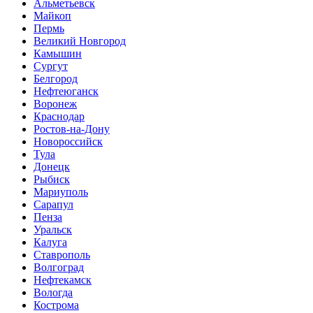
Альметьевск
Майкоп
Пермь
Великий Новгород
Камышин
Сургут
Белгород
Нефтеюганск
Воронеж
Краснодар
Ростов-на-Дону
Новороссийск
Тула
Донецк
Рыбиск
Мариуполь
Сарапул
Пенза
Уральск
Калуга
Ставрополь
Волгоград
Нефтекамск
Вологда
Кострома