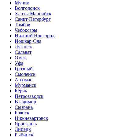
Муром
Волгодонск
Ханты Мансийск
Санкт-Петербург
Тамбов
Чебоксары
Нижний Новгород
Йошкар-Ола
Луганск
Салават
Омск
Уфа
Грозный
Смоленск
Арзамас
Мурманск
Керчь
Петрозаводск
Владимир
Сызрань
Брянск
Нижневартовск
Ярославль
Липецк
Рыбинск