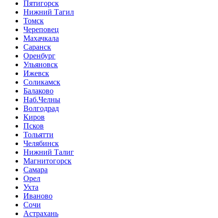
Пятигорск
Нижний Тагил
Томск
Череповец
Махачкала
Саранск
Оренбург
Ульяновск
Ижевск
Соликамск
Балаково
Наб.Челны
Волгодрад
Киров
Псков
Тольятти
Челябинск
Нижний Талиг
Магнитогорск
Самара
Орел
Ухта
Иваново
Сочи
Астрахань